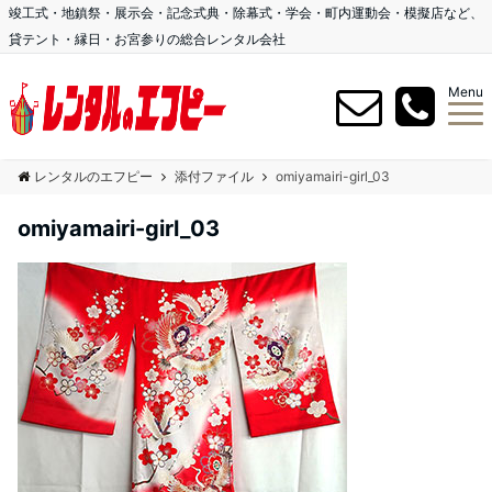
竣工式・地鎮祭・展示会・記念式典・除幕式・学会・町内運動会・模擬店など、
貸テント・縁日・お宮参りの総合レンタル会社
Menu
レンタルのエフピー
添付ファイル
omiyamairi-girl_03
omiyamairi-girl_03