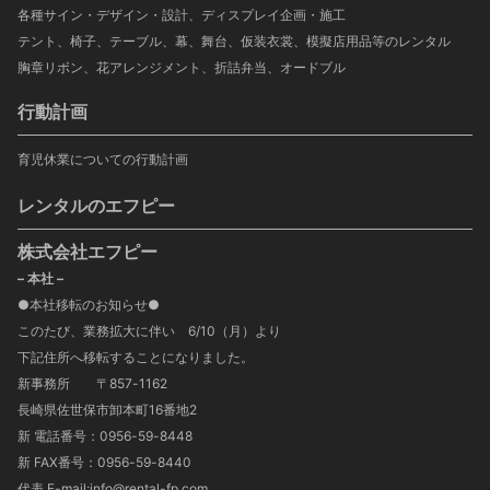
各種サイン・デザイン・設計、ディスプレイ企画・施工
テント、椅子、テーブル、幕、舞台、仮装衣裳、模擬店用品等のレンタル
胸章リボン、花アレンジメント、折詰弁当、オードブル
行動計画
育児休業についての行動計画
レンタルのエフピー
株式会社エフピー
– 本社 –
●本社移転のお知らせ●
このたび、業務拡大に伴い 6/10（月）より
下記住所へ移転することになりました。
新事務所 〒857-1162
長崎県佐世保市卸本町16番地2
新 電話番号：0956-59-8448
新 FAX番号：0956-59-8440
代表 E-mail:info@rental-fp.com