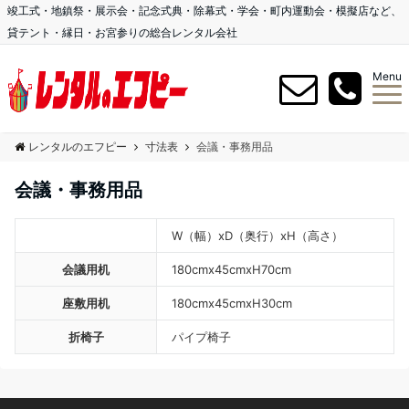
竣工式・地鎮祭・展示会・記念式典・除幕式・学会・町内運動会・模擬店など、
貸テント・縁日・お宮参りの総合レンタル会社
Menu
レンタルのエフピー
寸法表
会議・事務用品
会議・事務用品
W（幅）xD（奥行）xH（高さ）
会議用机
180cmx45cmxH70cm
座敷用机
180cmx45cmxH30cm
折椅子
パイプ椅子