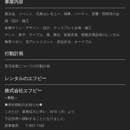
事業内容
展示会、イベント、式典セレモニー、神事、パーティ、音響・照明等の企
画・設計・施工
各種サイン・デザイン・設計、ディスプレイ企画・施工
テント、椅子、テーブル、幕、舞台、仮装衣裳、模擬店用品等のレンタル
胸章リボン、花アレンジメント、折詰弁当、オードブル
行動計画
育児休業についての行動計画
レンタルのエフピー
株式会社エフピー
– 本社 –
●本社移転のお知らせ●
このたび、業務拡大に伴い 6/10（月）より
下記住所へ移転することになりました。
新事務所 〒857-1162