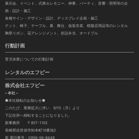
展示会、イベント、式典セレモニー、神事、パーティ、音響・照明等の企
画・設計・施工
各種サイン・デザイン・設計、ディスプレイ企画・施工
テント、椅子、テーブル、幕、舞台、仮装衣裳、模擬店用品等のレンタル
胸章リボン、花アレンジメント、折詰弁当、オードブル
行動計画
育児休業についての行動計画
レンタルのエフピー
株式会社エフピー
– 本社 –
●本社移転のお知らせ●
このたび、業務拡大に伴い 6/10（月）より
下記住所へ移転することになりました。
新事務所 〒857-1162
長崎県佐世保市卸本町16番地2
新 電話番号：0956-59-8448