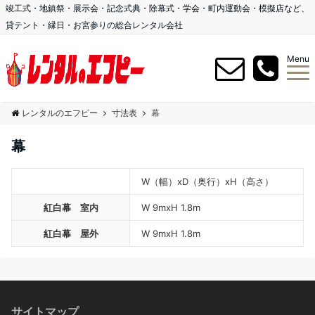
竣工式・地鎮祭・展示会・記念式典・除幕式・学会・町内運動会・模擬店など、
貸テント・縁日・お宮参りの総合レンタル会社
Menu
レンタルのエフピー
寸法表
幕
幕
W（幅）xD（奥行）xH（高さ）
紅白幕 室内
W 9mxH 1.8m
紅白幕 屋外
W 9mxH 1.8m
サイトマップ