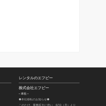
レンタルのエフピー
株式会社エフピー
– 本社 –
●本社移転のお知らせ●
このたび、業務拡大に伴い 6/10（月）より