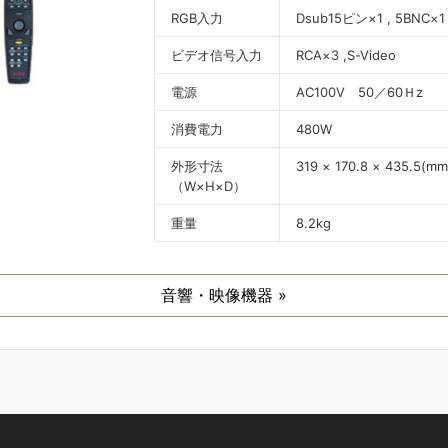
RGB入力
Dsub15ピン×1 , 5BNC×1
ビデオ信号入力
RCA×3 ,S-Video
電源
AC100V 50／60Ｈz
消費電力
480W
外形寸法
319 × 170.8 × 435.5(mm
（W×H×D）
重量
8.2kg
音響・映像機器 »