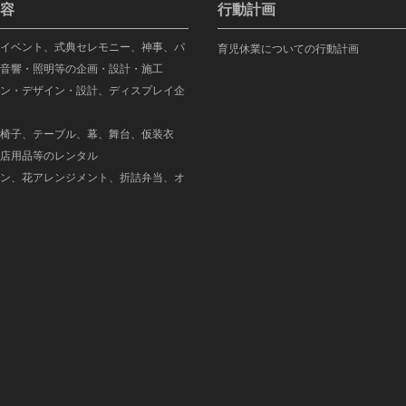
容
行動計画
イベント、式典セレモニー、神事、パ
育児休業についての行動計画
音響・照明等の企画・設計・施工
ン・デザイン・設計、ディスプレイ企
椅子、テーブル、幕、舞台、仮装衣
店用品等のレンタル
ン、花アレンジメント、折詰弁当、オ