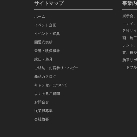
サイトマップ
事業内
展示会、
ホーム
ーティ、
イベント企画
各種サイ
イベント・式典
画・施工
開通式実績
テント、
音響・映像機器
裳、模擬
縁日・遊具
胸章リボ
ードブル
ご結納・お宮参り・ベビー
商品カタログ
キャンセルについて
よくあるご質問
お問合せ
従業員募集
会社概要