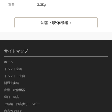
重量
3.3Kg
音響・映像機器 »
サイトマップ
ホーム
イベント企画
イベント・式典
開通式実績
音響・映像機器
縁日・遊具
ご結納・お宮参り・ベビー
商品カタログ