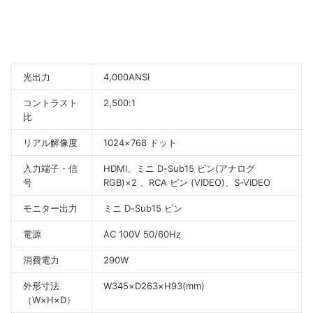
光出力
4,000ANSI
コントラスト
2,500:1
比
リアル解像度
1024×768
ドット
入力端子・信
HDMI、ミニ D-Sub15 ピン(アナログ
号
RGB)×2 、RCA ピン (VIDEO)、S-VIDEO
モニター出力
ミニ D-Sub15 ピン
電源
AC 100V 50/60Hz
消費電力
290W
外形寸法
W345×D263×H93(mm)
（W×H×D）