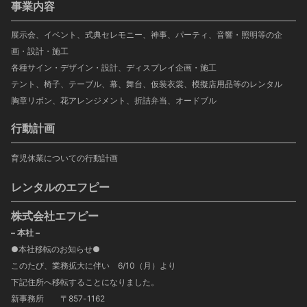
事業内容
展示会、イベント、式典セレモニー、神事、パーティ、音響・照明等の企
画・設計・施工
各種サイン・デザイン・設計、ディスプレイ企画・施工
テント、椅子、テーブル、幕、舞台、仮装衣裳、模擬店用品等のレンタル
胸章リボン、花アレンジメント、折詰弁当、オードブル
行動計画
育児休業についての行動計画
レンタルのエフピー
株式会社エフピー
– 本社 –
●本社移転のお知らせ●
このたび、業務拡大に伴い 6/10（月）より
下記住所へ移転することになりました。
新事務所 〒857-1162